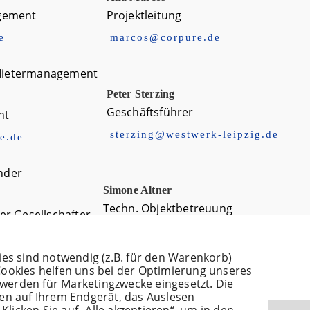
gement
Projektleitung
e
marcos@corpure.de
Peter Sterzing
Geschäftsführer
nt
sterzing@westwerk-leipzig.de
e.de
Simone Altner
Techn. Objektbetreuung
r Gesellschafter
de
ies sind notwendig (z.B. für den Warenkorb)
Cookies helfen uns bei der Optimierung unseres
werden für Marketingzwecke eingesetzt. Die
nen auf Ihrem Endgerät, das Auslesen