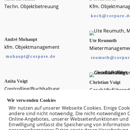
Techn. Objektbetreuung
Kfm. Objektmana
koch@corpure.d
André Mohaupt
Ute Reumuth
kfm. Objektmanagement
Mietermanageme
mohaupt@corpure.de
reumuth@corpur
Anita Voigt
Christian Voigt
Controlling/Buchhaltung
Geschäftsführende
avoigt@corpure.de
voigt@corpure.
Wir verwenden Cookies
Wir nutzen auf unserer Webseite Cookies. Einige Cook
andere sind nicht notwendig. Die nicht-notwendigen 
Online-Angebotes, unserer Webseitenfunktionen und 
Einwilligung umfasst die Speicherung von Informatio